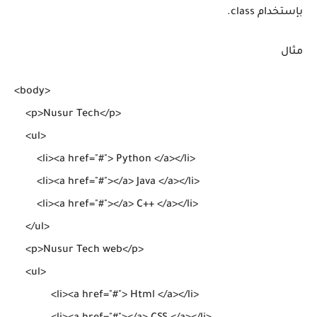
بإستخدام class.
مثال
<body>

    <p>Nusur Tech</p>

    <ul>

        <li><a href="#"> Python </a></li>

        <li><a href="#"></a> Java </a></li>

        <li><a href="#"></a> C++ </a></li>

    </ul>

    <p>Nusur Tech web</p>

    <ul>

  	     <li><a href="#"> Html </a></li>
