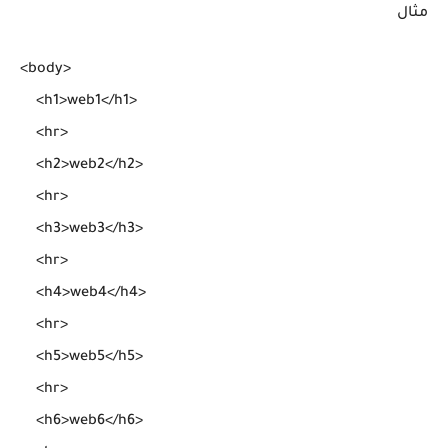
مثال
<body>

    <h1>web1</h1>

    <hr>

    <h2>web2</h2>

    <hr>

    <h3>web3</h3>

    <hr>

    <h4>web4</h4>

    <hr>

    <h5>web5</h5>

    <hr>

    <h6>web6</h6>
