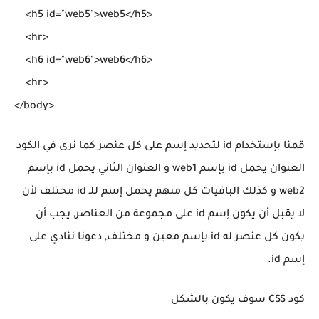
    <h5 id="web5">web5</h5>

    <hr>

    <h6 id="web6">web6</h6>

    <hr>

قمنا بإستخدام id لتحديد إسم على كل عنصر كما نرى في الكود
العنوان يحمل id بإسم web1 و العنوان الثاني يحمل id بإسم
web2 و كذلك الباقيات كل منهم يحمل إسم للـ id مختلف لأن
لا يقبل أن يكون إسم id على مجموعة من العناصر, يجب أن
يكون كل عنصر له id بإسم معين و مختلف, دعونا ننادي على
إسم id.
كود CSS سوف يكون بالشكل