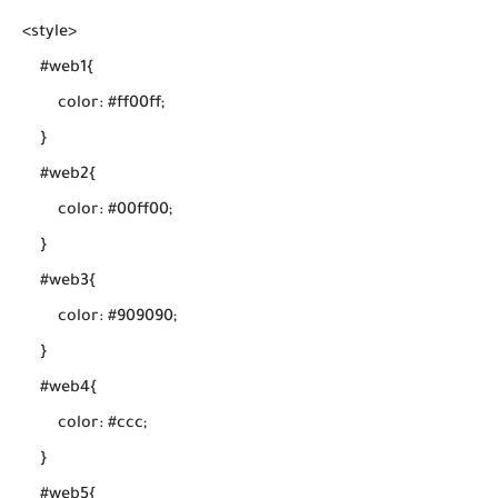
<style>

    #web1{

        color: #ff00ff;

    }

    #web2{

        color: #00ff00;

    }

    #web3{

        color: #909090;

    }

    #web4{

        color: #ccc;

    }

    #web5{
