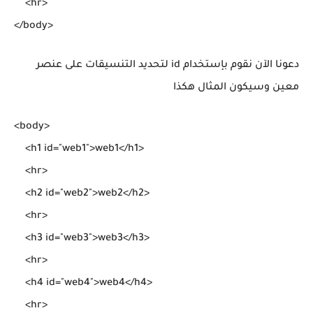
    <hr>

دعونا اﻵن نقوم بإستخدام id لتحديد التنسيقات على عنصر
معين وسيكون المثال هكذا
<body>

    <h1 id="web1">web1</h1>

    <hr>

    <h2 id="web2">web2</h2>

    <hr>

    <h3 id="web3">web3</h3>

    <hr>

    <h4 id="web4">web4</h4>

    <hr>
