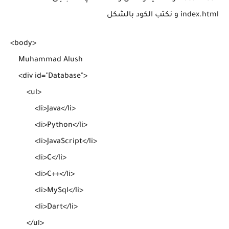
index.html و نكتب الكود بالشكل
<body>

    Muhammad Alush

    <div id="Database">

        <ul>

            <li>Java</li>

            <li>Python</li>

            <li>JavaScript</li>

            <li>C</li>

            <li>C++</li>

            <li>MySql</li>

            <li>Dart</li>

        </ul>
