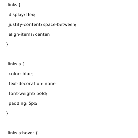
.links {

  display: flex;

  justify-content: space-between;

  align-items: center;

}

.links a {

  color: blue;

  text-decoration: none;

  font-weight: bold;

  padding: 5px;

}

.links a:hover {
