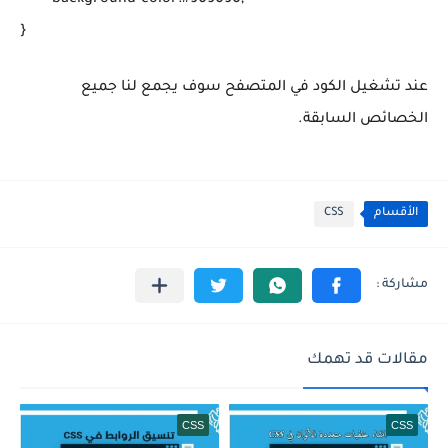
	background-color:#909090;

عند تشغيل الكود في المتصفح سوف يجمع لنا جميع
الخصائص السابقة.
الأقسام
CSS
مقالات قد تهمك
CSS
CSS