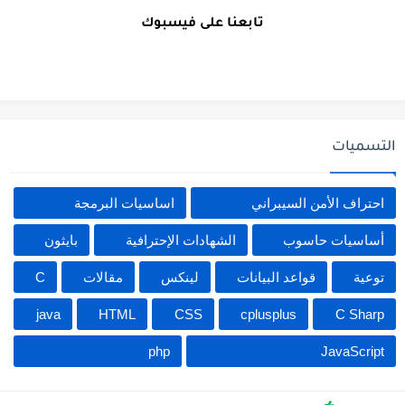
تابعنا على فيسبوك
التسميات
احتراف الأمن السيبراني
اساسيات البرمجة
أساسيات حاسوب
الشهادات الإحترافية
بايثون
توعية
قواعد البيانات
لينكس
مقالات
C
java
HTML
CSS
cplusplus
C Sharp
php
JavaScript