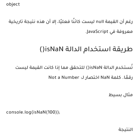
object
رغم أن القيمة null ليست كائنًا فعليًا، إلا أن هذه نتيجة تاريخية
معروفة في JavaScript.
طريقة استخدام الدالة isNaN()
تُستخدم الدالة isNaN() للتحقق مما إذا كانت القيمة ليست
رقمًا. كلمة NaN اختصار لـ: Not a Number
مثال بسيط
console.log(isNaN(100));
النتيجة