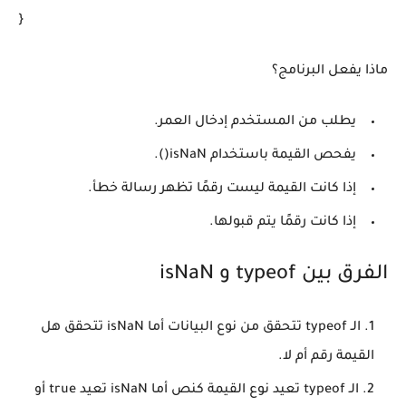
}
ماذا يفعل البرنامج؟
يطلب من المستخدم إدخال العمر.
يفحص القيمة باستخدام isNaN().
إذا كانت القيمة ليست رقمًا تظهر رسالة خطأ.
إذا كانت رقمًا يتم قبولها.
الفرق بين typeof و isNaN
الـ typeof تتحقق من نوع البيانات أما isNaN تتحقق هل
القيمة رقم أم لا.
الـ typeof تعيد نوع القيمة كنص أما isNaN تعيد true أو