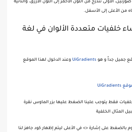
تين، الأولى تتدرج من اللون الأحمر إلى اللون الأزرق، والثانية
اه من الأعلى إلى الأسفل.
وقع UiGradients إنشاء خلفيات متعددة الألوان في لغة
ع جميل جداً و هو
UiGradients
وعند الدخول لهذا الموقع
 الخلفيات فقط يتوجب علينا الضغط عليها بزر الماوس نقرة
ل المثال الخلفية
م بالضغط على إشارة <> في الأعلى ليتم إظهار كود جاهز لنا