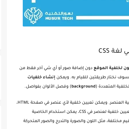
غة CSS
ون لخلفية الموقع
دون إضافة صور أو أي شي آخر فقط من
 فسوف نختار طريقتين للقيام به. ويمكن
إنشاء خلفيات
background
) وفصل الألوان بفواصل.
تستخدم خلفيات CSS لتعيين صورة أو لون لخلفية العنصر. ويمكن تعيين خلفية لأي عنصر في صفحة HTML،
أو حتى تدرج للألوان. لتعيين خلفية لعنصر في CSS، يمكن استخدام الخاصية
خدام قيم مختلفة، مثل اللون والصورة والتدرج والصور المتحركة