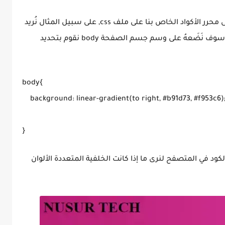
نقوم بتحديد السطر الأخير من الكود و الذهاب إلى محرر الأكواد الخاص بنا على ملف css, على سبيل المثال نُريد
جعل اللون خلفية لكامل الموقع و هذا يعني أنه سوف نَضَعهُ على وسم جسم الصفحة body نقوم بتحديد
body{

    background: linear-gradient(to right, #b91d73, #f953c6);
}
ود في المتصفح لنرى ما إذا كانت الخلفية المتعددة الألوان