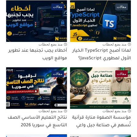
مقالات
مقالات
منذ بضع لحظات
منذ بضع لحظات
لماذا أصبح TypeScript الخيار
أخطاء يجب تجنبها عند تطوير
الأول لمطوري JavaScript؟
مواقع الويب
مقالات
مقالات
منذ بضع لحظات
منذ بضع لحظات
مؤسسة الصفوة منارة قرآنية
نتائج التعليم الأساسي الصف
تُسهم في صناعة جيل واعي
التاسع في سوريا 2026