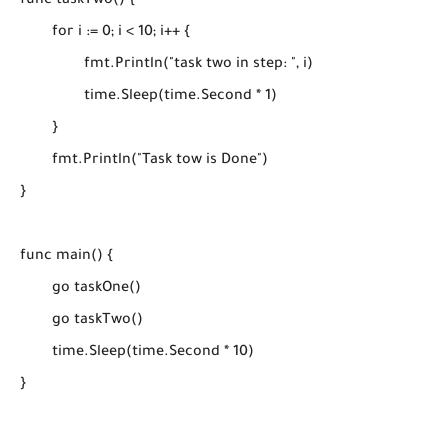
func taskTwo() {

	for i := 0; i < 10; i++ {

		fmt.Println("task two in step: ", i)

		time.Sleep(time.Second * 1)

	}

	fmt.Println("Task tow is Done")

}

func main() {

	go taskOne()

	go taskTwo()

	time.Sleep(time.Second * 10)
