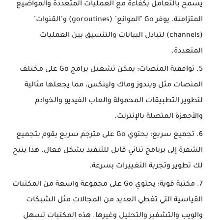
يسمح بالتعامل بكفاءة مع العمليات المتعددة والمواضيع
المتزامنة. يوفر Go "الموانع" (goroutines) و"القنوات"
(channels) لتبادل البيانات والتنسيق بين العمليات
المتعددة.
توافقية المنصات: يمكن تشغيل برامج Go على مختلف
المنصات مثل ويندوز وماك ولينكس، مما يجعلها مثالية
لتطوير التطبيقات المحمولة والعاب الفيديو والخوادم
والأجهزة المتصلة بالإنترنت.
تجميع سريع: يحتوي Go على مترجم سريع يقوم بتجميع
الشفرة إلى برنامج ثنائي قابل للتنفيذ بشكل فعال. هذا يتيح
لك تطوير وتجربة التغييرات بسرعة.
مكتبة قوية: يحتوي Go على مجموعة واسعة من المكتبات
القياسية التي تغطي العديد من المجالات مثل الشبكات
والويب والتشفير والتحليل وغيرها. هذه المكتبات تسهل