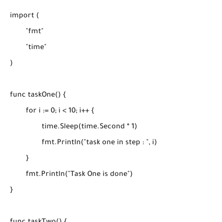
import (

	"fmt"

	"time"

)

func taskOne() {

	for i := 0; i < 10; i++ {

		time.Sleep(time.Second * 1)

		fmt.Println("task one in step : ", i)

	}

	fmt.Println("Task One is done")

}
