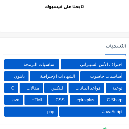
تابعنا على فيسبوك
التسميات
احتراف الأمن السيبراني
اساسيات البرمجة
أساسيات حاسوب
الشهادات الإحترافية
بايثون
توعية
قواعد البيانات
لينكس
مقالات
C
java
HTML
CSS
cplusplus
C Sharp
php
JavaScript