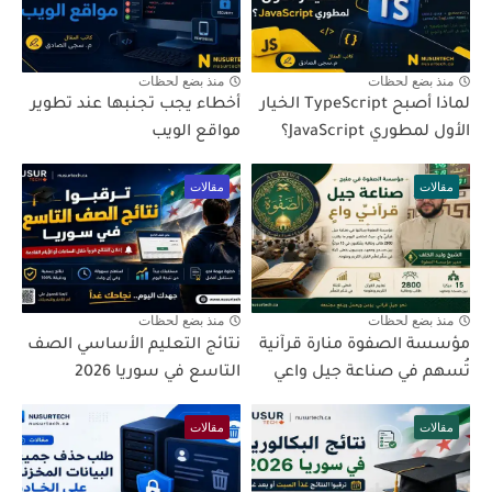
منذ بضع لحظات
منذ بضع لحظات
لماذا أصبح TypeScript الخيار
أخطاء يجب تجنبها عند تطوير
الأول لمطوري JavaScript؟
مواقع الويب
مقالات
مقالات
منذ بضع لحظات
منذ بضع لحظات
مؤسسة الصفوة منارة قرآنية
نتائج التعليم الأساسي الصف
تُسهم في صناعة جيل واعي
التاسع في سوريا 2026
مقالات
مقالات