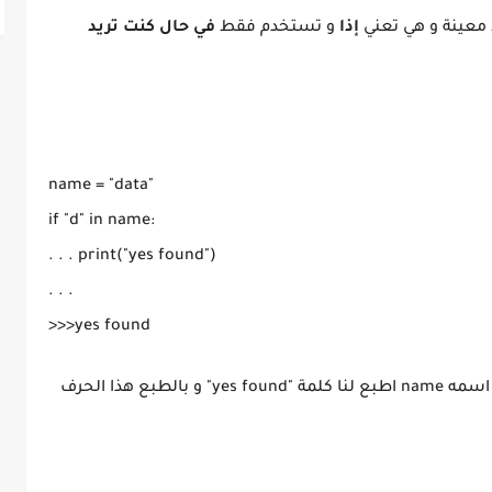
معينة و هي تعني
إذا
و تستخدم فقط
في حال كنت تريد
name = "data"

if "d" in name:

. . . print("yes found")

. . .

حرف d موجود في المتغير الذي اسمه name اطبع لنا كلمة "yes found" و بالطبع هذا الحرف