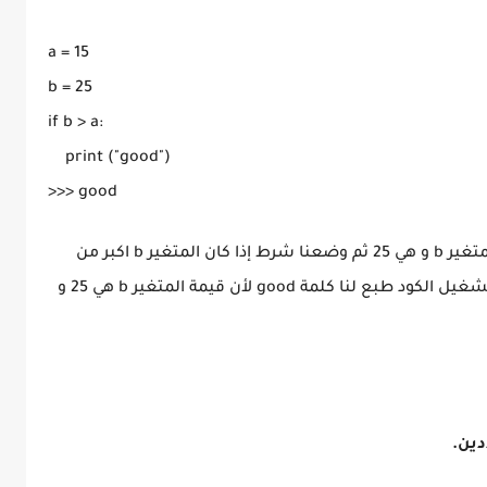
a = 15

b = 25

if b > a:

    print ("good")

لقد عيننا قيمة للمتغير a هي 15 و عيننا قيمة للمتغير b و هي 25 ثم وضعنا شرط إذا كان المتغير b اكبر من
قيمة المتغير a قم بطباعة الكلمة good و عند تشغيل الكود طبع لنا كلمة good لأن قيمة المتغير b هي 25 و
دين.