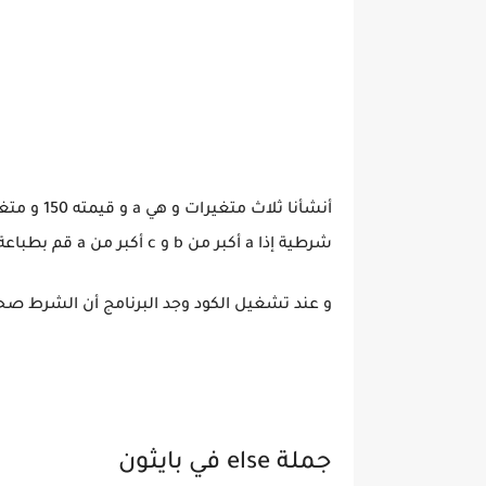
شرطية إذا a أكبر من b و c أكبر من a قم بطباعة الشرط صحيح condition True.
و عند تشغيل الكود وجد البرنامج أن الشرط صحي
جملة else في بايثون