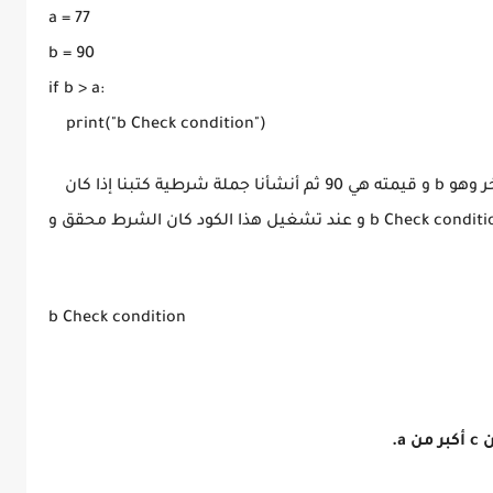
a = 77

b = 90

if b > a:

أنشأنا متغيرين هما a و قيمته هي 77 و متغير آخر وهو b و قيمته هي 90 ثم أنشأنا جملة شرطية كتبنا إذا كان
المتغير b أكبر من المتغير a قم بطباعة جملة b Check condition و عند تشغيل هذا الكود كان الشرط محقق و