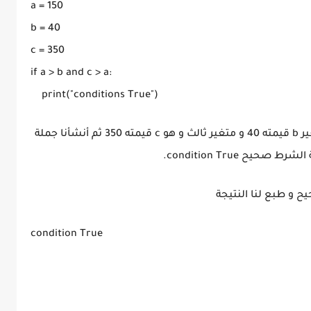
a = 150

b = 40

c = 350

if a > b and c > a:

أنشأنا ثلاث متغيرات و هي a و قيمته 150 و متغير b قيمته 40 و متغير ثالث و هو c قيمته 350 ثم أنشأنا جملة
ح و طبع لنا النتيجة