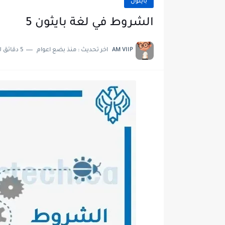
بايثون
الشروط في لغة بايثون 5
AM VIIP
اخر تحديث :
منذ بضع اعوام
5 دقائق للقراءة