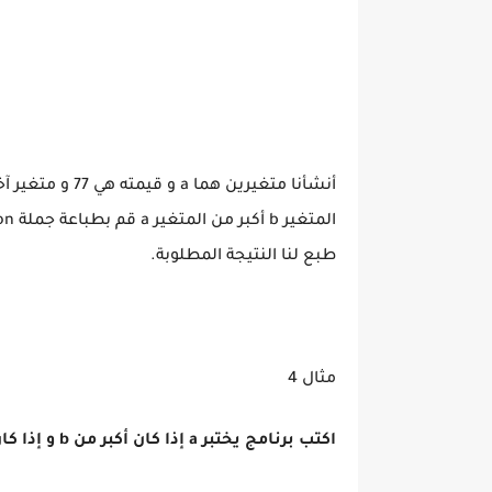
طبع لنا النتيجة المطلوبة.
مثال 4
اكتب برنامج يختبر a إذا كان أكبر من b و إذا كان c أكبر من a.