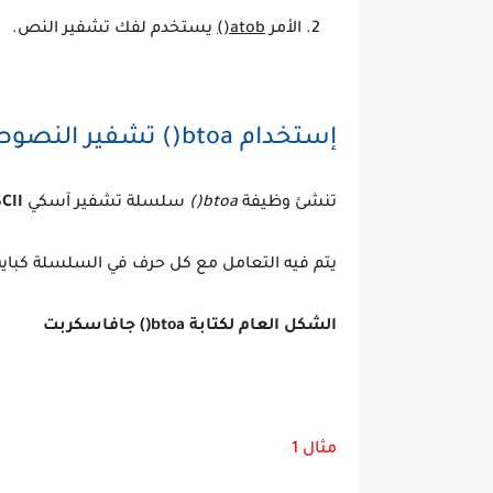
الأمر
atob()
يستخدم لفك تشفير النص.
إستخدام btoa() تشفير النصوص في جافاسكربت
تنشئ وظيفة
btoa()
سلسلة تشفير آسكي
CII
يتم فيه التعامل مع كل حرف في السلسلة كبايت م
الشكل العام لكتابة btoa() جافاسكربت
مثال 1