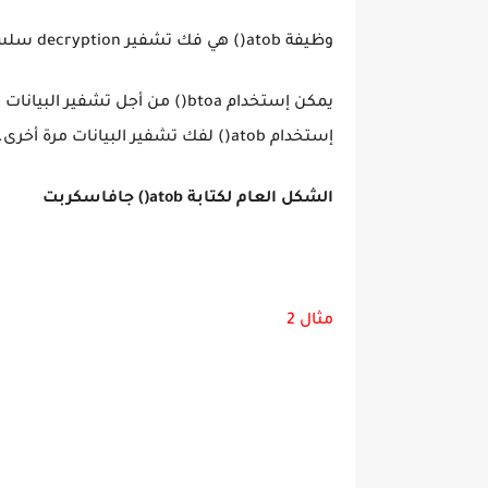
وظيفة atob() هي فك تشفير decryption سلسلة من البيانات التي تم تشفيرها بإستخدام تشفير Base64.
يمكن إستخدام btoa() من أجل تش
إستخدام atob() لفك تشفير البيانات مرة أخرى.
الشكل العام لكتابة atob() جافاسكربت
مثال 2