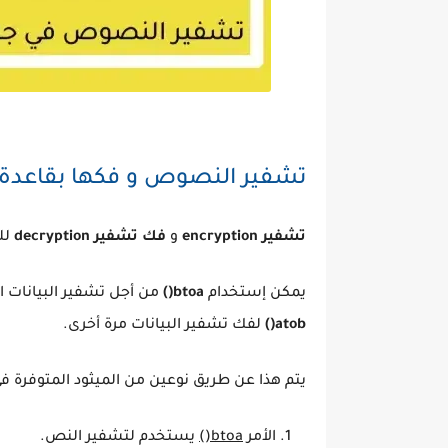
تشفير النصوص و فكها بقاعدة base-64 لغة جافاسكرب
تشفير encryption
و
فك تشفير decryption
للنصوص exts
يمكن إستخدام
btoa()
من أجل تشفير البيانات ا
atob()
لفك تشفير البيانات مرة أخرى.
يتم هذا عن طريق نوعين من الميثود المتوفرة 
الأمر
btoa()
يستخدم لتشفير النص.