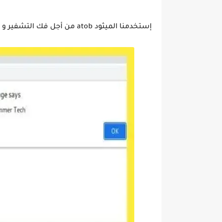
إستخدمنا الميثود atob من أجل فك التشفير و تم فك لنا الكلمة المشفرة و عرض النتيجة في نافذة منبثقة.