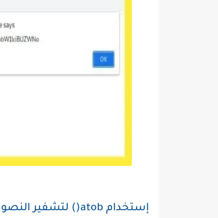
إستخدام atob() لتشفير النصوص في JavaScript