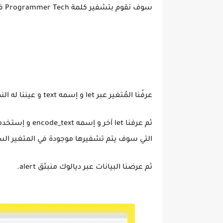
سوف نقوم بتشفير كلمة Programmer Tech في
عرفّنا المُتغير عبر let و إسمه text و عيننا له النص "Programmer Tech".
ثم عرفنا let آخر و إسمه encode_text و إستخدمنا الكلمة
التي سوف يتم تشفيرها موجودة في المتغير السابق t
ثم عرضنا البيانات عبر ديالوك منبثق alert.