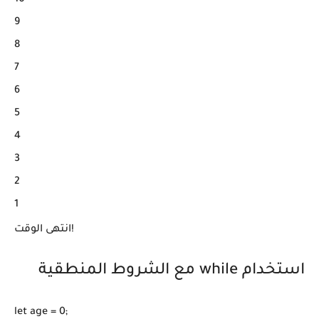
10

9

8

7

6

5

4

3

2

1

انتهى الوقت!
استخدام while مع الشروط المنطقية
let age = 0;
