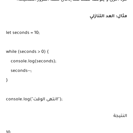
مرة أخرى و يتوقف فقط عند إدخال كلمة المرور الصحيحة.
مثال: العد التنازلي
let seconds = 10;

while (seconds > 0) {

    console.log(seconds);

    seconds--;

}

النتيجة