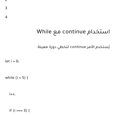
2

3

4
استخدام continue مع While
يُستخدم الأمر continue لتخطي دورة معينة.
let i = 0;

while (i < 5) {

    i++;

    if (i === 3) {
