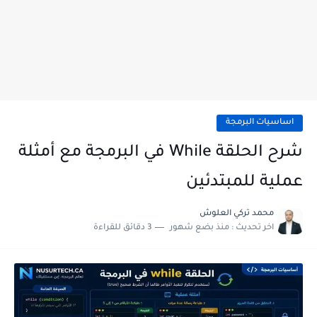
اساسيات البرمجة
شرح الحلقة While في البرمجة مع أمثلة
عملية للمبتدئين
محمد تركي العلوش
اخر تحديث :
منذ بضع شهور
3 دقائق للقراءة