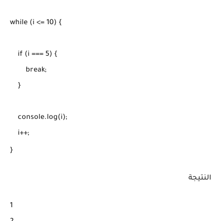
while (i <= 10) {

    if (i === 5) {

        break;

    }

    console.log(i);

    i++;

}
النتيجة
1
