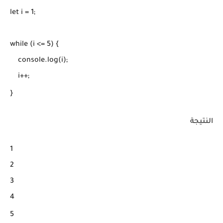
let i = 1;

while (i <= 5) {

    console.log(i);

    i++;

}
النتيجة
1

2

3

4

5