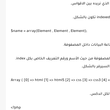
$name = array(Element , Element , Element);
عة البيانات داخل المصفوفة.
ليس مثل echo هي تقوم بطباعة كل محتويات المصفوفة من حيث الأسم ورقم التعريف الخاص بكل index.
 السيرفر بالشكل.
Array ( [0] => html [1] => html5 [2] => css [3] => css3 [4] =
<?php