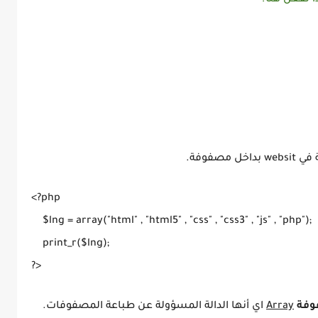
صفوفة.
<?php
    $lng = array("html" , "html5" , "css" , "css3" , "js" , "php"); 
    print_r($lng);
?>
فة
Array
اي أنها الدالة المسؤولة عن طباعة المصفوفات.