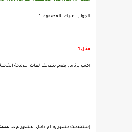
ممكن أن يكون عدد الموظفين اكثر من 1000 ماذا تفعل هنا؟
الجواب, عليك بالمصفوفات.
مثال 1
اكتب برنامج يقوم بتعريف لغات البرمجة الخاصة في websit بداخل م
إستخدمت متغير lng و داخل المتغير توجد
مصفو