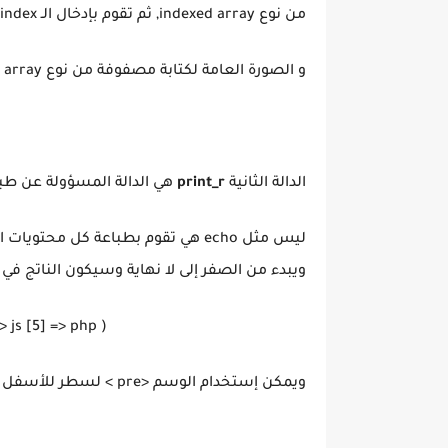
من نوع indexed array, ثم تقوم بإدخال الـ index الذي نريده بين الاقواس.
و الصورة العامة لكتابة مصفوفة من نوع indexed array تكون بالشكل.
الدالة الثانية
print_r
هي الدالة المسؤولة عن طبا
ويبدء من الصفر إلى لا نهاية وسيكون الناتج في
> js [5] => php )
ويمكن إستخدام الوسم <pre > لسطر للأسفل لكل اندكس.