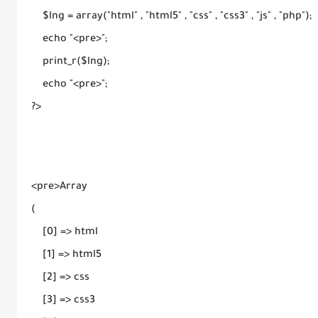
    $lng = array("html" , "html5" , "css" , "css3" , "js" , "php"); 
    echo "<pre>";
    print_r($lng);
    echo "<pre>";
?>
<pre>Array
(
    [0] => html
    [1] => html5
    [2] => css
    [3] => css3