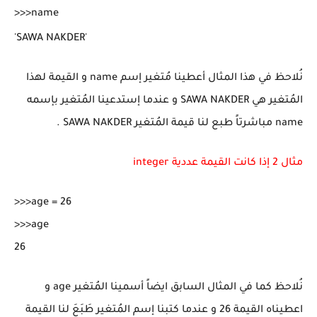
>>>name

'SAWA NAKDER'
نُلاحظ في هذا المثال أعطينا مُتغير إسم name و القيمة لهذا
المُتغير هي SAWA NAKDER و عندما إستدعينا المُتغير بإسمه
name مباشرتاً طبع لنا قيمة المُتغير SAWA NAKDER .
مثال 2 إذا كانت القيمة عددية integer
>>>age = 26

>>>age

نُلاحظ كما في المثال السابق ايضاً أسمينا المُتغير age و
اعطيناه القيمة 26 و عندما كتبنا إسم المُتغير طَبَعَ لنا القيمة