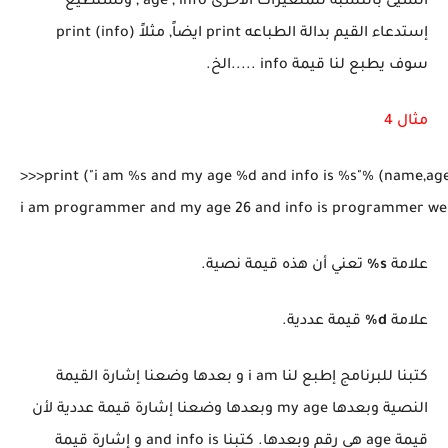
الشيئ بالنسبة للمتغيرات الأُخرى age , info , ونستطيع
إستدعاء القيم بدالة الطباعه print ايضاً, مثلاً print (info)
سوف يطبع لنا قيمة info .....الخ.
مثال 4
>>>print ("i am %s and my age %d and info is %s"% (name,age,
علامة
s%
تعني أن هذه قيمة نصية.
علامة
d%
قيمة عددية.
كتبنا للبرنامج إطبع لنا i am و بعدها وضعنا إشارة القيمة
النصية وبعدها my age وبعدها وضعنا إشارة قيمة عددية لأن
قيمة age هي رقم وبعدها. كتبنا and info is و إشارة قيمة