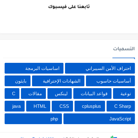
تابعنا على فيسبوك
التسميات
احتراف الأمن السيبراني
اساسيات البرمجة
أساسيات حاسوب
الشهادات الإحترافية
بايثون
توعية
قواعد البيانات
لينكس
مقالات
C
java
HTML
CSS
cplusplus
C Sharp
php
JavaScript