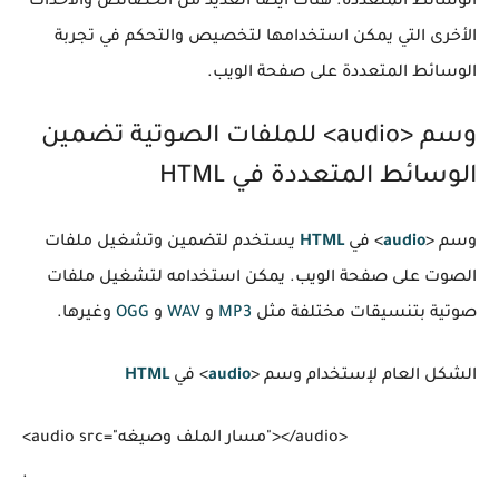
الوسائط المتعددة. هناك أيضًا العديد من الخصائص والأحداث
الأخرى التي يمكن استخدامها لتخصيص والتحكم في تجربة
الوسائط المتعددة على صفحة الويب.
وسم <audio> للملفات الصوتية تضمين
الوسائط المتعددة في HTML
وسم <
audio
> في
HTML
يستخدم لتضمين وتشغيل ملفات
الصوت على صفحة الويب. يمكن استخدامه لتشغيل ملفات
صوتية بتنسيقات مختلفة مثل
MP3
و
WAV
و
OGG
وغيرها.
الشكل العام لإستخدام وسم <
audio
> في
HTML
<audio src="مسار الملف وصيغه"></audio>
