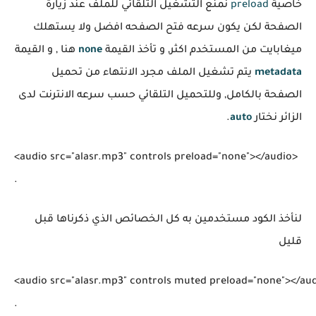
خاصية
preload
نمنع التشغيل التلقائي للملف عند زيارة
الصفحة لكن يكون سرعه فتح الصفحه افضل ولا يستهلك
ميغابايت من المستخدم اكثر, و تأخذ القيمة
none
هنا , و القيمة
metadata
يتم تشغيل الملف مجرد الانتهاء من تحميل
الصفحة بالكامل, وللتحميل التلقائي حسب سرعه الانترنت لدى
الزائر نختار
auto
.
<audio src="alasr.mp3" controls preload="none"></audio>

لنأخذ الكود مستخدمين به كل الخصائص الذي ذكرناها قبل
قليل
<audio src="alasr.mp3" controls muted preload="none"></aud