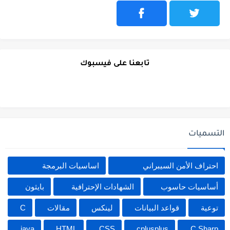
تابعنا على فيسبوك
التسميات
احتراف الأمن السيبراني
اساسيات البرمجة
أساسيات حاسوب
الشهادات الإحترافية
بايثون
توعية
قواعد البيانات
لينكس
مقالات
C
java
HTML
CSS
cplusplus
C Sharp