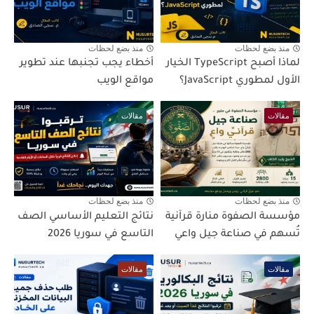
منذ بضع لحظات
منذ بضع لحظات
لماذا أصبح TypeScript الخيار
أخطاء يجب تجنبها عند تطوير
الأول لمطوري JavaScript؟
مواقع الويب
مقالات
مقالات
منذ بضع لحظات
منذ بضع لحظات
مؤسسة الصفوة منارة قرآنية
نتائج التعليم الأساسي الصف
تُسهم في صناعة جيل واعي
التاسع في سوريا 2026
مقالات
مقالات