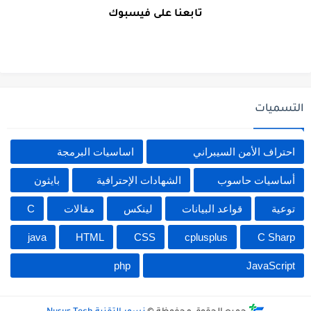
تابعنا على فيسبوك
التسميات
احتراف الأمن السيبراني
اساسيات البرمجة
أساسيات حاسوب
الشهادات الإحترافية
بايثون
توعية
قواعد البيانات
لينكس
مقالات
C
java
HTML
CSS
cplusplus
C Sharp
php
JavaScript