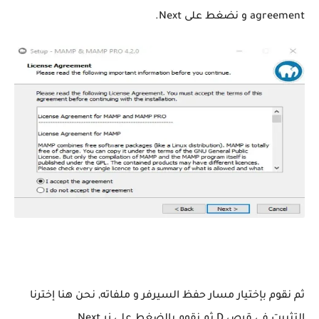
agreement و نضغط على Next.
ثم نقوم بإختيار مسار حفظ السيرفر و ملفاته, نحن هنا إخترنا
التثبيت في قرص D ثم نقوم بالضغط على زر Next.