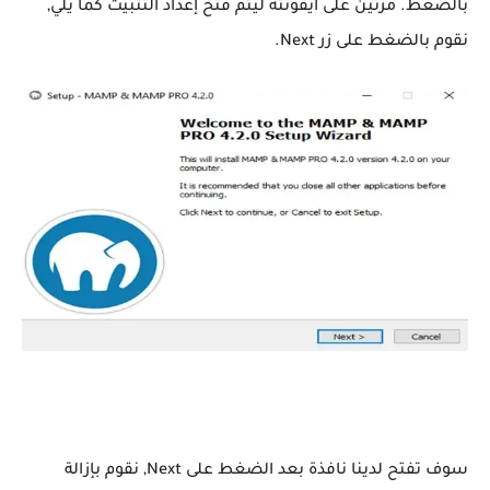
بالضغط. مرتين على أيقونته ليتم فتح إعداد التثبيت كما يلي,
نقوم بالضغط على زر Next.
سوف تفتح لدينا نافذة بعد الضغط على Next, نقوم بإزالة